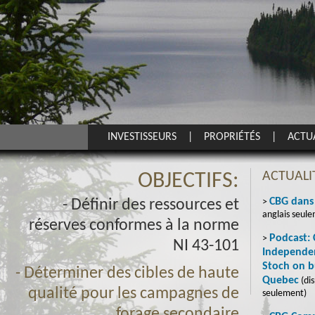
INVESTISSEURS
|
PROPRIÉTÉS
|
ACTU
ACTUALI
OBJECTIFS:
CBG dans 
- Définir des ressources et
>
anglais seul
réserves conformes à la norme
Podcast:
>
NI 43-101
Independe
Stoch on b
- Déterminer des cibles de haute
Quebec
(dis
qualité pour les campagnes de
seulement)
forage secondaire