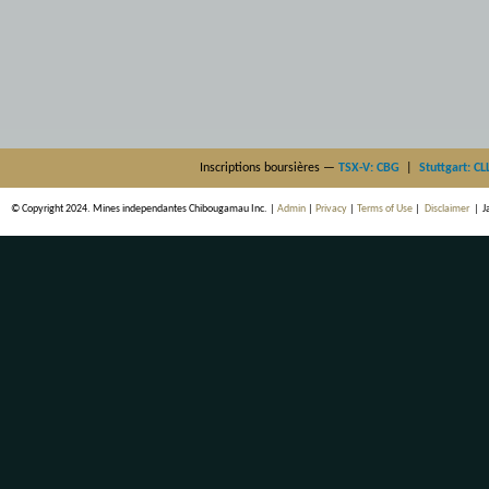
Inscriptions boursières —
TSX-V: CBG
|
Stuttgart: CL
© Copyright 2024. Mines independantes Chibougamau Inc. |
Admin
|
Privacy
|
Terms of Use
|
Disclaimer
|
J